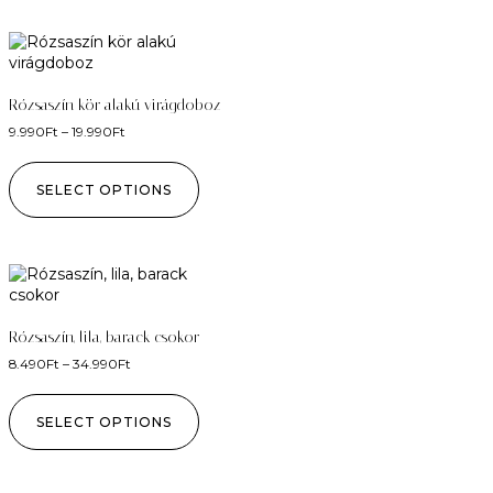
Rózsaszín kör alakú virágdoboz
9.990
Ft
–
19.990
Ft
SELECT OPTIONS
Rózsaszín, lila, barack csokor
8.490
Ft
–
34.990
Ft
SELECT OPTIONS