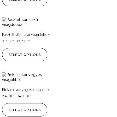
Pasztell kör alakú virágdoboz
9.990
Ft
–
19.990
Ft
SELECT OPTIONS
Pink csokor vegyes virágokból
8.490
Ft
–
34.990
Ft
SELECT OPTIONS