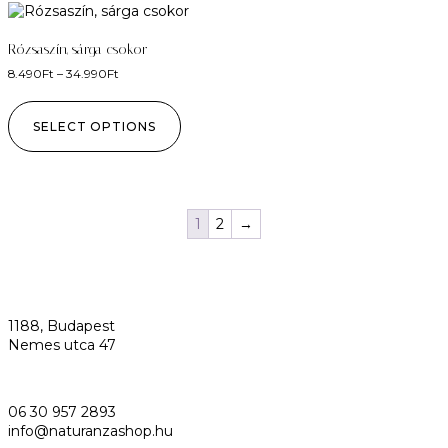
Rózsaszín, sárga csokor
8.490
Ft
–
34.990
Ft
SELECT OPTIONS
1
2
→
1188, Budapest
Nemes utca 47
06 30 957 2893
info@naturanzashop.hu