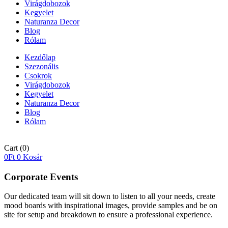
Virágdobozok
Kegyelet
Naturanza Decor
Blog
Rólam
Kezdőlap
Szezonális
Csokrok
Virágdobozok
Kegyelet
Naturanza Decor
Blog
Rólam
Cart
(0)
0
Ft
0
Kosár
Corporate Events
Our dedicated team will sit down to listen to all your needs, create
mood boards with inspirational images, provide samples and be on
site for setup and breakdown to ensure a professional experience.