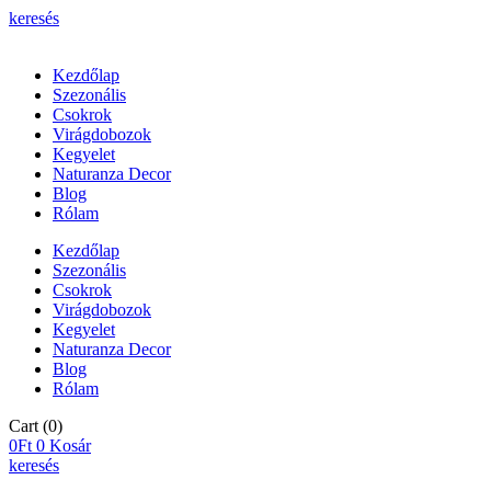
keresés
Kezdőlap
Szezonális
Csokrok
Virágdobozok
Kegyelet
Naturanza Decor
Blog
Rólam
Kezdőlap
Szezonális
Csokrok
Virágdobozok
Kegyelet
Naturanza Decor
Blog
Rólam
Cart
(0)
0
Ft
0
Kosár
keresés