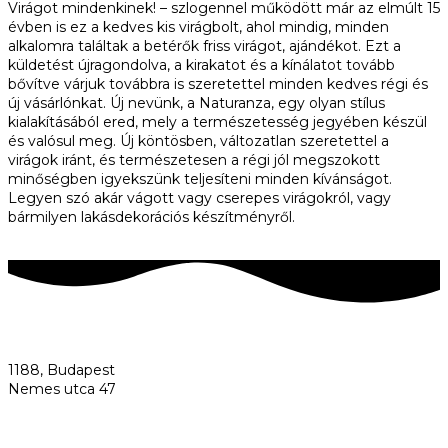
Virágot mindenkinek! – szlogennel működött már az elmúlt 15
évben is ez a kedves kis virágbolt, ahol mindig, minden
alkalomra találtak a betérők friss virágot, ajándékot. Ezt a
küldetést újragondolva, a kirakatot és a kínálatot tovább
bővítve várjuk továbbra is szeretettel minden kedves régi és
új vásárlónkat. Új nevünk, a Naturanza, egy olyan stílus
kialakításából ered, mely a természetesség jegyében készül
és valósul meg. Új köntösben, változatlan szeretettel a
virágok iránt, és természetesen a régi jól megszokott
minőségben igyekszünk teljesíteni minden kívánságot.
Legyen szó akár vágott vagy cserepes virágokról, vagy
bármilyen lakásdekorációs készítményről.
1188, Budapest
Nemes utca 47