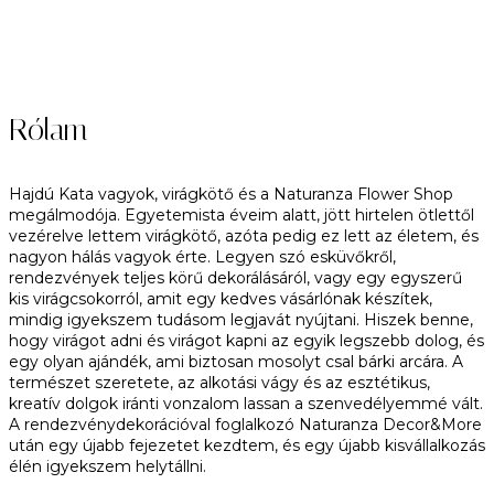
Rólam
Hajdú Kata vagyok, virágkötő és a Naturanza Flower Shop
megálmodója. Egyetemista éveim alatt, jött hirtelen ötlettől
vezérelve lettem virágkötő, azóta pedig ez lett az életem, és
nagyon hálás vagyok érte. Legyen szó esküvőkről,
rendezvények teljes körű dekorálásáról, vagy egy egyszerű
kis virágcsokorról, amit egy kedves vásárlónak készítek,
mindig igyekszem tudásom legjavát nyújtani. Hiszek benne,
hogy virágot adni és virágot kapni az egyik legszebb dolog, és
egy olyan ajándék, ami biztosan mosolyt csal bárki arcára. A
természet szeretete, az alkotási vágy és az esztétikus,
kreatív dolgok iránti vonzalom lassan a szenvedélyemmé vált.
A rendezvénydekorációval foglalkozó Naturanza Decor&More
után egy újabb fejezetet kezdtem, és egy újabb kisvállalkozás
élén igyekszem helytállni.