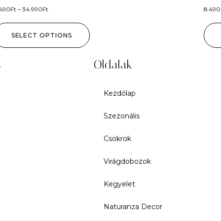
.490
Ft
–
34.990
Ft
8.490
SELECT OPTIONS
s
Oldalak
Kezdőlap
Szezonális
Csokrok
Virágdobozok
Kegyelet
Naturanza Decor