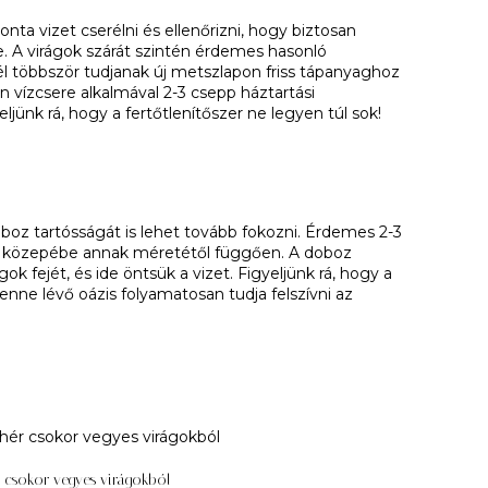
nta vizet cserélni és ellenőrizni, hogy biztosan
be. A virágok szárát szintén érdemes hasonló
l többször tudjanak új metszlapon friss tápanyaghoz
n vízcsere alkalmával 2-3 csepp háztartási
eljünk rá, hogy a fertőtlenítőszer ne legyen túl sok!
boz tartósságát is lehet tovább fokozni. Érdemes 2-3
oz közepébe annak méretétől függően. A doboz
ok fejét, és ide öntsük a vizet. Figyeljünk rá, hogy a
benne lévő oázis folyamatosan tudja felszívni az
 csokor vegyes virágokból