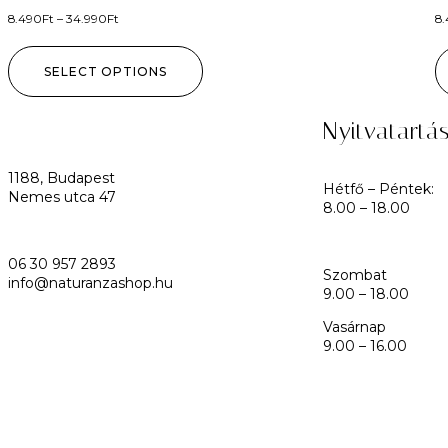
8.490
Ft
–
34.990
Ft
8
SELECT OPTIONS
Nyitvatartá
1188, Budapest
Hétfő – Péntek:
Nemes utca 47
8.00 – 18.00
06 30 957 2893
Szombat
info@naturanzashop.hu
9.00 – 18.00
Vasárnap
9.00 – 16.00