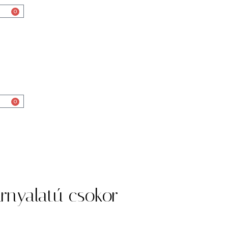
0
0
árnyalatú csokor