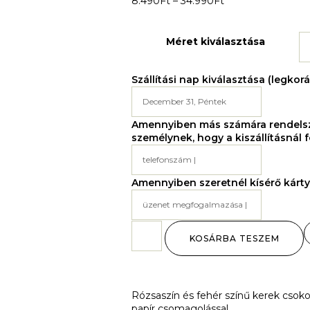
8.490
Ft
–
34.990
Ft
Méret kiválasztása
Szállítási nap kiválasztása (legkor
Amennyiben más számára rendelsz 
személynek, hogy a kiszállításnál f
Amennyiben szeretnél kísérő kártyá
KOSÁRBA TESZEM
Rózsaszín és fehér színű kerek csokor,
papír csomagolással.