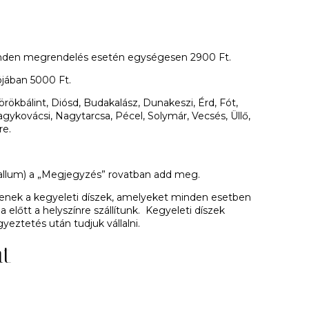
 minden megrendelés esetén egységesen 2900 Ft.
ójában 5000 Ft.
rökbálint, Diósd, Budakalász, Dunakeszi, Érd, Fót,
agykovácsi, Nagytarcsa, Pécel, Solymár, Vecsés, Üllő,
re.
tervallum) a „Megjegyzés” rovatban add meg.
ntenek a kegyeleti díszek, amelyeket minden esetben
ja előtt a helyszínre szállítunk. Kegyeleti díszek
gyeztetés után tudjuk vállalni.
at