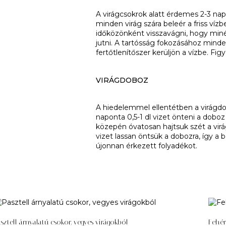
A virágcsokrok alatt érdemes 2-3 napo
minden virág szára beleér a friss víz
időközönként visszavágni, hogy miné
jutni. A tartósság fokozásához minde
fertőtlenítőszer kerüljön a vízbe. Figy
VIRÁGDOBOZ
A hiedelemmel ellentétben a virágdo
naponta 0,5-1 dl vizet önteni a dob
közepén óvatosan hajtsuk szét a virág
vizet lassan öntsük a dobozra, így a 
újonnan érkezett folyadékot.
sztell árnyalatú csokor, vegyes virágokból
Fehér