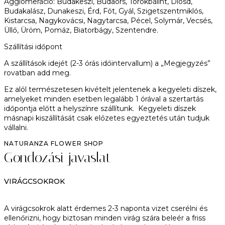
Agglomeráció:
Budakeszi, Budaörs, Törökbálint, Diósd,
Budakalász, Dunakeszi, Érd, Fót, Gyál, Szigetszentmiklós,
Kistarcsa, Nagykovácsi, Nagytarcsa, Pécel, Solymár, Vecsés,
Üllő, Üröm, Pomáz, Biatorbágy, Szentendre.
Szállítási időpont
A szállítások idejét (2-3 órás időintervallum) a „Megjegyzés”
rovatban add meg.
Ez alól természetesen kivételt jelentenek a kegyeleti díszek,
amelyeket minden esetben legalább 1 órával a szertartás
időpontja előtt a helyszínre szállítunk. Kegyeleti díszek
másnapi kiszállítását csak előzetes egyeztetés után tudjuk
vállalni.
NATURANZA FLOWER SHOP
Gondozási javaslat
VIRÁGCSOKROK
A virágcsokrok alatt érdemes 2-3 naponta vizet cserélni és
ellenőrizni, hogy biztosan minden virág szára beleér a friss