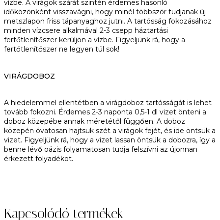
vízbe. A virágok szárát szintén érdemes hasonló
időközönként visszavágni, hogy minél többször tudjanak új
metszlapon friss tápanyaghoz jutni. A tartósság fokozásához
minden vízcsere alkalmával 2-3 csepp háztartási
fertőtlenítőszer kerüljön a vízbe. Figyeljünk rá, hogy a
fertőtlenítőszer ne legyen túl sok!
VIRÁGDOBOZ
A hiedelemmel ellentétben a virágdoboz tartósságát is lehet
tovább fokozni. Érdemes 2-3 naponta 0,5-1 dl vizet önteni a
doboz közepébe annak méretétől függően. A doboz
közepén óvatosan hajtsuk szét a virágok fejét, és ide öntsük a
vizet. Figyeljünk rá, hogy a vizet lassan öntsük a dobozra, így a
benne lévő oázis folyamatosan tudja felszívni az újonnan
érkezett folyadékot.
Kapcsolódó termékek