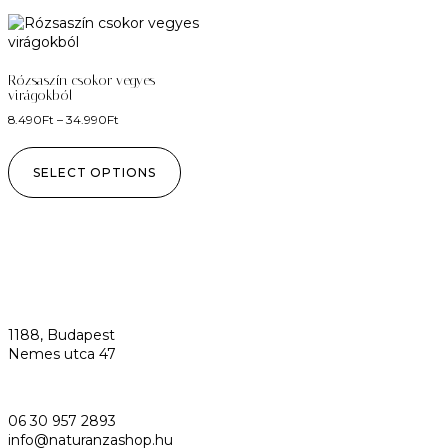
Rózsaszín csokor vegyes
virágokból
8.490
Ft
–
34.990
Ft
SELECT OPTIONS
1188, Budapest
Nemes utca 47
06 30 957 2893
info@naturanzashop.hu