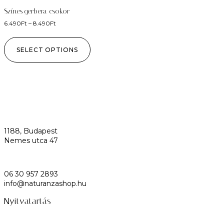
Színes gerbera csokor
6.490
Ft
–
8.490
Ft
SELECT OPTIONS
1188, Budapest
Nemes utca 47
06 30 957 2893
info@naturanzashop.hu
Nyitvatartás