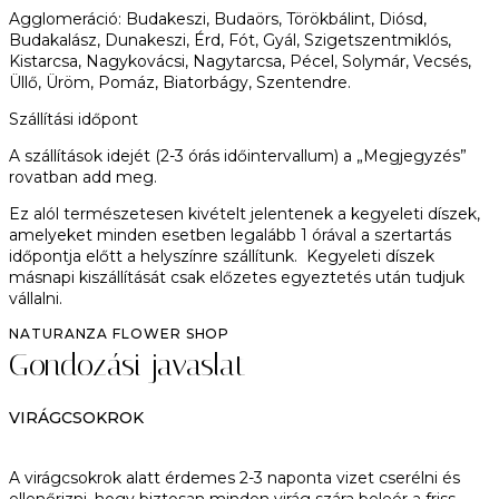
Agglomeráció:
Budakeszi, Budaörs, Törökbálint, Diósd,
Budakalász, Dunakeszi, Érd, Fót, Gyál, Szigetszentmiklós,
Kistarcsa, Nagykovácsi, Nagytarcsa, Pécel, Solymár, Vecsés,
Üllő, Üröm, Pomáz, Biatorbágy, Szentendre.
Szállítási időpont
A szállítások idejét (2-3 órás időintervallum) a „Megjegyzés”
rovatban add meg.
Ez alól természetesen kivételt jelentenek a kegyeleti díszek,
amelyeket minden esetben legalább 1 órával a szertartás
időpontja előtt a helyszínre szállítunk. Kegyeleti díszek
másnapi kiszállítását csak előzetes egyeztetés után tudjuk
vállalni.
NATURANZA FLOWER SHOP
Gondozási javaslat
VIRÁGCSOKROK
A virágcsokrok alatt érdemes 2-3 naponta vizet cserélni és