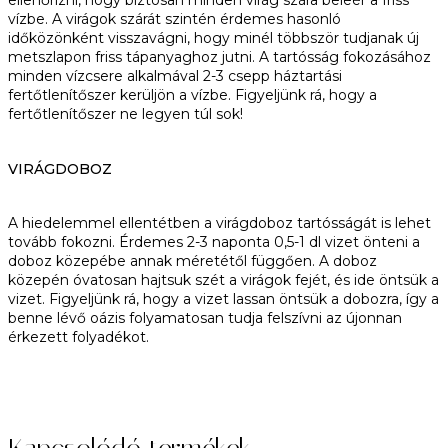
ellenőrizni, hogy biztosan minden virág szára beleér a friss
vízbe. A virágok szárát szintén érdemes hasonló
időközönként visszavágni, hogy minél többször tudjanak új
metszlapon friss tápanyaghoz jutni. A tartósság fokozásához
minden vízcsere alkalmával 2-3 csepp háztartási
fertőtlenítőszer kerüljön a vízbe. Figyeljünk rá, hogy a
fertőtlenítőszer ne legyen túl sok!
VIRÁGDOBOZ
A hiedelemmel ellentétben a virágdoboz tartósságát is lehet
tovább fokozni. Érdemes 2-3 naponta 0,5-1 dl vizet önteni a
doboz közepébe annak méretétől függően. A doboz
közepén óvatosan hajtsuk szét a virágok fejét, és ide öntsük a
vizet. Figyeljünk rá, hogy a vizet lassan öntsük a dobozra, így a
benne lévő oázis folyamatosan tudja felszívni az újonnan
érkezett folyadékot.