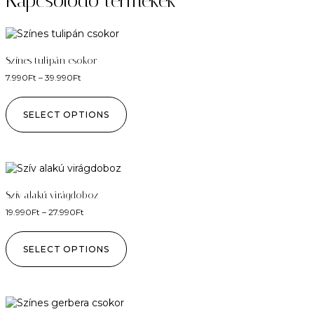
Kapcsolódó termékek
Színes tulipán csokor
7.990
Ft
–
39.990
Ft
SELECT OPTIONS
Szív alakú virágdoboz
19.990
Ft
–
27.990
Ft
SELECT OPTIONS