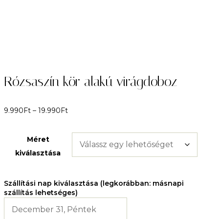
Rózsaszín kör alakú virágdoboz
9.990
Ft
–
19.990
Ft
Méret
kiválasztása
Szállítási nap kiválasztása (legkorábban: másnapi
szállítás lehetséges)