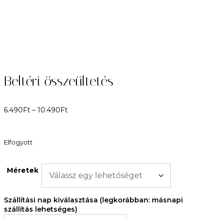
Beltéri összeültetés
6.490
Ft
–
10.490
Ft
Elfogyott
Méretek
Szállítási nap kiválasztása (legkorábban: másnapi
szállítás lehetséges)