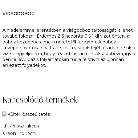
VIRÁGDOBOZ
A hiedelemmel ellentétben a virágdoboz tartósságát is lehet
tovább fokozni. Érdemes 2-3 naponta 0,5-1 dl vizet önteni a
doboz közepébe annak méretétől függően. A doboz
közepén óvatosan hajtsuk szét a virágok fejét, és ide öntsük a
vizet. Figyeljünk rá, hogy a vizet lassan öntsük a dobozra, így a
benne lévő oázis folyamatosan tudja felszívni az újonnan
érkezett folyadékot.
Kapcsolódó termékek
Kültéri összeültetés
6.490
Ft
–
10.490
Ft