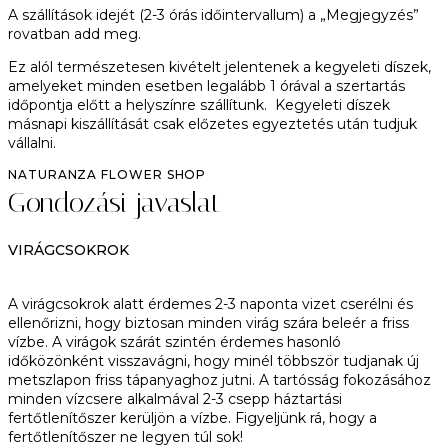
A szállítások idejét (2-3 órás időintervallum) a „Megjegyzés”
rovatban add meg.
Ez alól természetesen kivételt jelentenek a kegyeleti díszek,
amelyeket minden esetben legalább 1 órával a szertartás
időpontja előtt a helyszínre szállítunk. Kegyeleti díszek
másnapi kiszállítását csak előzetes egyeztetés után tudjuk
vállalni.
NATURANZA FLOWER SHOP
Gondozási javaslat
VIRÁGCSOKROK
A virágcsokrok alatt érdemes 2-3 naponta vizet cserélni és
ellenőrizni, hogy biztosan minden virág szára beleér a friss
vízbe. A virágok szárát szintén érdemes hasonló
időközönként visszavágni, hogy minél többször tudjanak új
metszlapon friss tápanyaghoz jutni. A tartósság fokozásához
minden vízcsere alkalmával 2-3 csepp háztartási
fertőtlenítőszer kerüljön a vízbe. Figyeljünk rá, hogy a
fertőtlenítőszer ne legyen túl sok!