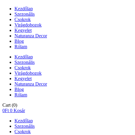
Kezdőlap
Szezonális
Csokrok
Virágdobozok
Kegyelet
Naturanza Decor
Blog
Rólam
Kezdőlap
Szezonális
Csokrok
Virágdobozok
Kegyelet
Naturanza Decor
Blog
Rólam
Cart
(0)
0
Ft
0
Kosár
Kezdőlap
Szezonális
Csokrok