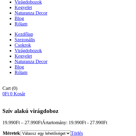
Virágdobozok
Kegyelet
Naturanza Decor
Blog
Rólam
Kezdőlap
Szezonális
Csokrok
Virágdobozok
Kegyelet
Naturanza Decor
Blog
Rólam
Cart
(0)
0
Ft
0
Kosár
Szív alakú virágdoboz
19.990
Ft
–
27.990
Ft
Ártartomány: 19.990Ft - 27.990Ft
Méretek
Törlés