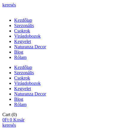
keresés
Kezdőlap
Szezonális
Csokrok
Virágdobozok
Kegyelet
Naturanza Decor
Blog
Rólam
Kezdőlap
Szezonális
Csokrok
Virágdobozok
Kegyelet
Naturanza Decor
Blog
Rólam
Cart
(0)
0
Ft
0
Kosár
keresés