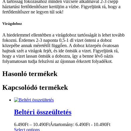
A tartósság fokozásához minden vízcsere alkalmával 2-3 csepp
háztartási fertőtlenítőszer kerüljön a vízbe. Figyeljünk rá, hogy a
fertőtlenítőszer ne legyen túl sok!
Virágdoboz
A hiedelemmel ellentétben a virágdoboz tartósságát is lehet tovább
fokozni. Érdemes 2-3 naponta 0,5-1 dl vizet önteni a doboz
közepébe annak méretétől függően. A doboz közepén óvatosan
hajtsuk szét a virágok fejét, és ide öntsük a vizet. Figyeljünk rá,
hogy a vizet lassan öntsük a dobozra, így a benne lévő oázis
folyamatosan tudja felszívni az újonnan érkezett folyadékot.
Hasonló termékek
Kapcsolódó termékek
Beltéri összeültetés
6.490
Ft
–
10.490
Ft
Ártartomány: 6.490Ft - 10.490Ft
Select options