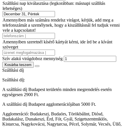
Szállítási nap kiválasztása (legkorábban: másnapi szállítás
lehetséges)
Amennyiben más számára rendelsz virágot, kérjük, add meg a
telefonszámát a személynek, hogy a kiszállításnál fel tudjuk venni
vele a kapcsolatot!
Amennyiben szeretnél kísérő kártyát kérni, ide írd be a kívánt
szöveget
Szív alakú virágdoboz mennyiség
Kosárba teszem
Szállítási díj
Szállítási díj:
A szállítási díj Budapest területén minden megrendelés esetén
egységesen 2900 Ft.
A szállítási díj Budapest agglomerációjában 5000 Ft.
Agglomeráció:
Budakeszi, Budaörs, Törökbálint, Diósd,
Budakalász, Dunakeszi, Érd, Fót, Gyál, Szigetszentmiklós,
Kistarcsa, Nagykovácsi, Nagytarcsa, Pécel, Solymár, Vecsés, Üllő,