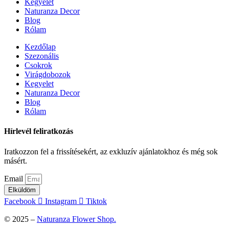
Kegyelet
Naturanza Decor
Blog
Rólam
Kezdőlap
Szezonális
Csokrok
Virágdobozok
Kegyelet
Naturanza Decor
Blog
Rólam
Hírlevél feliratkozás
Iratkozzon fel a frissítésekért, az exkluzív ajánlatokhoz és még sok
másért.
Email
Elküldöm
Facebook
Instagram
Tiktok
© 2025 –
Naturanza Flower Shop.