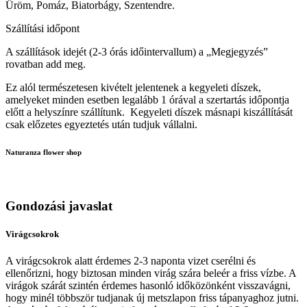
Üröm, Pomáz, Biatorbágy, Szentendre.
Szállítási időpont
A szállítások idejét (2-3 órás időintervallum) a „Megjegyzés”
rovatban add meg.
Ez alól természetesen kivételt jelentenek a kegyeleti díszek,
amelyeket minden esetben legalább 1 órával a szertartás időpontja
előtt a helyszínre szállítunk. Kegyeleti díszek másnapi kiszállítását
csak előzetes egyeztetés után tudjuk vállalni.
Naturanza flower shop
Gondozási javaslat
Virágcsokrok
A virágcsokrok alatt érdemes 2-3 naponta vizet cserélni és
ellenőrizni, hogy biztosan minden virág szára beleér a friss vízbe. A
virágok szárát szintén érdemes hasonló időközönként visszavágni,
hogy minél többször tudjanak új metszlapon friss tápanyaghoz jutni.