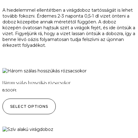
A hiedelemmel ellentétben a virágdoboz tartósságát is lehet
tovább fokozni. Érdemes 2-3 naponta 0,5-1 dl vizet önteni a
doboz közepébe annak méretétől függően. A doboz
közepén óvatosan hajtsuk szét a virágok fejét, és ide öntsük a
vizet. Figyeljünk rá, hogy a vizet lassan öntsük a dobozra, így a
benne lévő oázis folyamatosan tudja felszívni az újonnan
érkezett folyadékot.
Három szálas hosszúkás rózsacsokor
8.500
Ft
SELECT OPTIONS