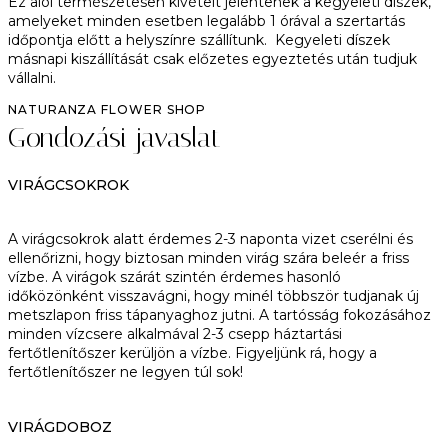
Ez alól természetesen kivételt jelentenek a kegyeleti díszek,
amelyeket minden esetben legalább 1 órával a szertartás
időpontja előtt a helyszínre szállítunk. Kegyeleti díszek
másnapi kiszállítását csak előzetes egyeztetés után tudjuk
vállalni.
NATURANZA FLOWER SHOP
Gondozási javaslat
VIRÁGCSOKROK
A virágcsokrok alatt érdemes 2-3 naponta vizet cserélni és
ellenőrizni, hogy biztosan minden virág szára beleér a friss
vízbe. A virágok szárát szintén érdemes hasonló
időközönként visszavágni, hogy minél többször tudjanak új
metszlapon friss tápanyaghoz jutni. A tartósság fokozásához
minden vízcsere alkalmával 2-3 csepp háztartási
fertőtlenítőszer kerüljön a vízbe. Figyeljünk rá, hogy a
fertőtlenítőszer ne legyen túl sok!
VIRÁGDOBOZ