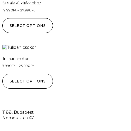
Szív alakú virágdoboz
19.990
Ft
–
27.990
Ft
SELECT OPTIONS
Tulipán csokor
7.990
Ft
–
23.990
Ft
SELECT OPTIONS
1188, Budapest
Nemes utca 47