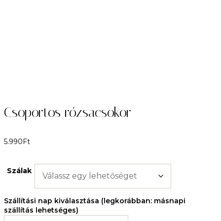
Csoportos rózsacsokor
5.990
Ft
Szálak
Szállítási nap kiválasztása (legkorábban: másnapi
szállítás lehetséges)