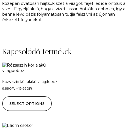
közepén óvatosan hajtsuk szét a virágok fejét, és ide öntsük a
vizet. Figyeljünk rá, hogy a vizet lassan öntsük a dobozra, így a
benne lévő oázis folyamatosan tudja felszívni az újonnan
érkezett folyadékot.
Kapcsolódó termékek
Rózsaszín kör alakú virágdoboz
9.990
Ft
–
19.990
Ft
SELECT OPTIONS