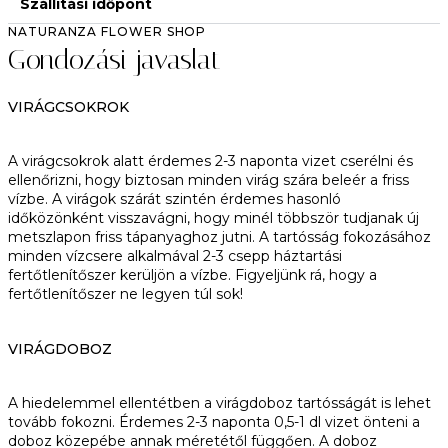
Szállítási időpont
NATURANZA FLOWER SHOP
Gondozási javaslat
VIRÁGCSOKROK
A virágcsokrok alatt érdemes 2-3 naponta vizet cserélni és
ellenőrizni, hogy biztosan minden virág szára beleér a friss
vízbe. A virágok szárát szintén érdemes hasonló
időközönként visszavágni, hogy minél többször tudjanak új
metszlapon friss tápanyaghoz jutni. A tartósság fokozásához
minden vízcsere alkalmával 2-3 csepp háztartási
fertőtlenítőszer kerüljön a vízbe. Figyeljünk rá, hogy a
fertőtlenítőszer ne legyen túl sok!
VIRÁGDOBOZ
A hiedelemmel ellentétben a virágdoboz tartósságát is lehet
tovább fokozni. Érdemes 2-3 naponta 0,5-1 dl vizet önteni a
doboz közepébe annak méretétől függően. A doboz