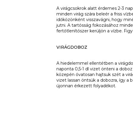
A virágcsokrok alatt érdemes 2-3 napo
minden virág szára beleér a friss víz
időközönként visszavágni, hogy miné
jutni. A tartósság fokozásához minde
fertőtlenítőszer kerüljön a vízbe. Figy
VIRÁGDOBOZ
A hiedelemmel ellentétben a virágdo
naponta 0,5-1 dl vizet önteni a dob
közepén óvatosan hajtsuk szét a virág
vizet lassan öntsük a dobozra, így a 
újonnan érkezett folyadékot.