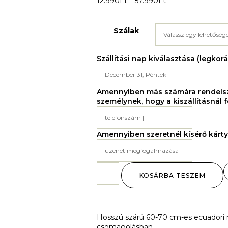
12.990
Ft
–
57.990
Ft
Szálak
Szállítási nap kiválasztása (legkor
Amennyiben más számára rendelsz 
személynek, hogy a kiszállításnál f
Amennyiben szeretnél kísérő kártyá
KOSÁRBA TESZEM
Hosszú szárú 60-70 cm-es ecuadori na
csomagolásban.