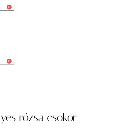
0
0
yes rózsa csokor