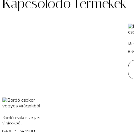
Kapcsolódó termékek
Mez
8.
Bordó csokor vegyes
virágokból
8.490
Ft
–
34.990
Ft