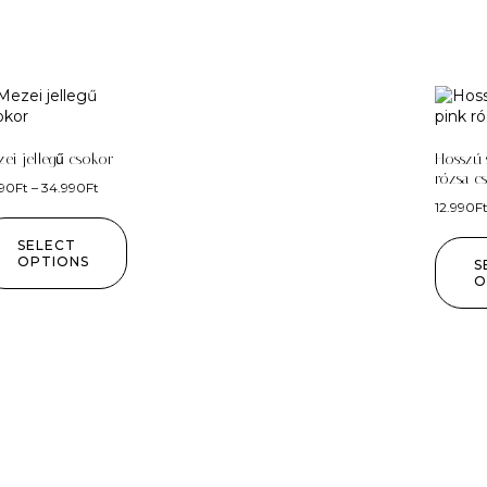
ei jellegű csokor
Hosszú 
rózsa c
490
Ft
–
34.990
Ft
12.990
F
SELECT
OPTIONS
S
O