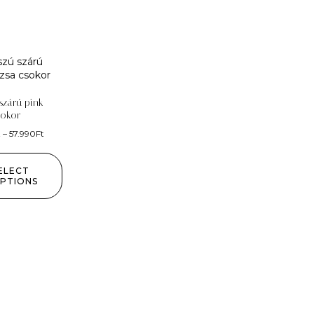
szárú pink
sokor
t
–
57.990
Ft
ELECT
PTIONS