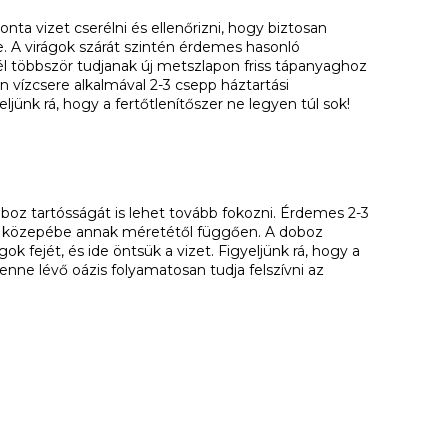
nta vizet cserélni és ellenőrizni, hogy biztosan
be. A virágok szárát szintén érdemes hasonló
l többször tudjanak új metszlapon friss tápanyaghoz
n vízcsere alkalmával 2-3 csepp háztartási
eljünk rá, hogy a fertőtlenítőszer ne legyen túl sok!
boz tartósságát is lehet tovább fokozni. Érdemes 2-3
oz közepébe annak méretétől függően. A doboz
ok fejét, és ide öntsük a vizet. Figyeljünk rá, hogy a
benne lévő oázis folyamatosan tudja felszívni az