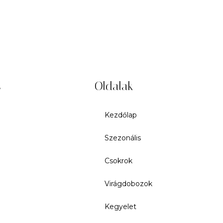
s
Oldalak
Kezdőlap
Szezonális
Csokrok
Virágdobozok
Kegyelet