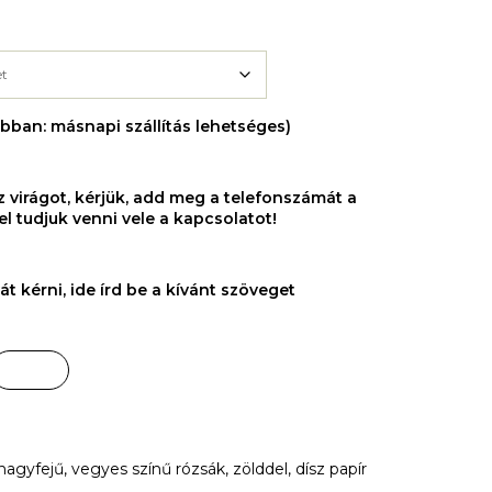
ábban: másnapi szállítás lehetséges)
virágot, kérjük, add meg a telefonszámát a
el tudjuk venni vele a kapcsolatot!
t kérni, ide írd be a kívánt szöveget
gyfejű, vegyes színű rózsák, zölddel, dísz papír