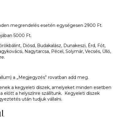
 minden megrendelés esetén egységesen 2900 Ft.
ójában 5000 Ft.
rökbálint, Diósd, Budakalász, Dunakeszi, Érd, Fót,
agykovácsi, Nagytarcsa, Pécel, Solymár, Vecsés, Üllő,
re.
tervallum) a „Megjegyzés” rovatban add meg.
ntenek a kegyeleti díszek, amelyeket minden esetben
ja előtt a helyszínre szállítunk. Kegyeleti díszek
gyeztetés után tudjuk vállalni.
at