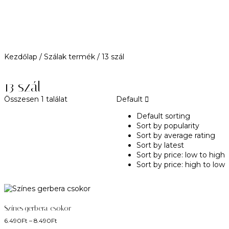
Kezdőlap
/ Szálak termék / 13 szál
13 szál
Összesen 1 találat
Default
Default sorting
Sort by popularity
Sort by average rating
Sort by latest
Sort by price: low to high
Sort by price: high to low
Színes gerbera csokor
6.490
Ft
–
8.490
Ft